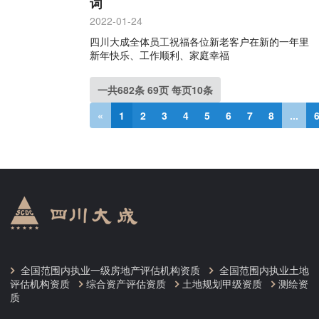
词
2022-01-24
四川大成全体员工祝福各位新老客户在新的一年里
新年快乐、工作顺利、家庭幸福
一共682条 69页 每页10条
«
1
2
3
4
5
6
7
8
...
全国范围内执业一级房地产评估机构资质
全国范围内执业土地
评估机构资质
综合资产评估资质
土地规划甲级资质
测绘资
质