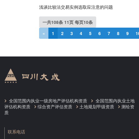
浅谈比较法交易实例选取应注意的问题
一共108条 11页 每页10条
«
1
2
3
4
5
6
7
8
9
1
全国范围内执业一级房地产评估机构资质
全国范围内执业土地
评估机构资质
综合资产评估资质
土地规划甲级资质
测绘资
质
联系电话