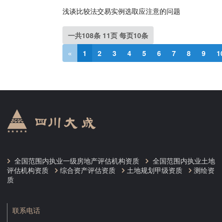
浅谈比较法交易实例选取应注意的问题
一共108条 11页 每页10条
«
1
2
3
4
5
6
7
8
9
1
全国范围内执业一级房地产评估机构资质
全国范围内执业土地
评估机构资质
综合资产评估资质
土地规划甲级资质
测绘资
质
联系电话