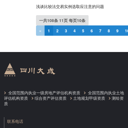
浅谈比较法交易实例选取应注意的问题
一共108条 11页 每页10条
«
1
2
3
4
5
6
7
8
9
1
全国范围内执业一级房地产评估机构资质
全国范围内执业土地
评估机构资质
综合资产评估资质
土地规划甲级资质
测绘资
质
联系电话